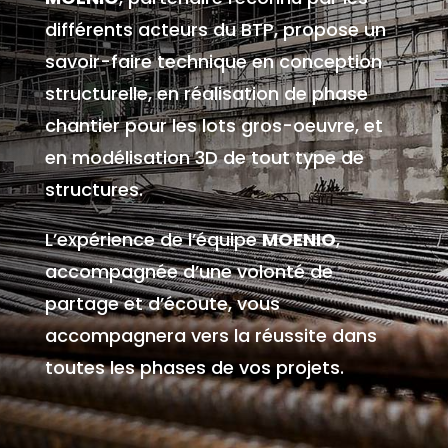
différents acteurs du BTP, propose un
savoir-faire technique en conception
structurelle, en réalisation de phase
chantier pour les lots gros-oeuvre, et
en modélisation 3D de tout type de
structures.
L’expérience de l’équipe
MOENIO
,
accompagnée d’une volonté de
partage et d’écoute, vous
accompagnera vers la réussite dans
toutes les phases de vos projets.